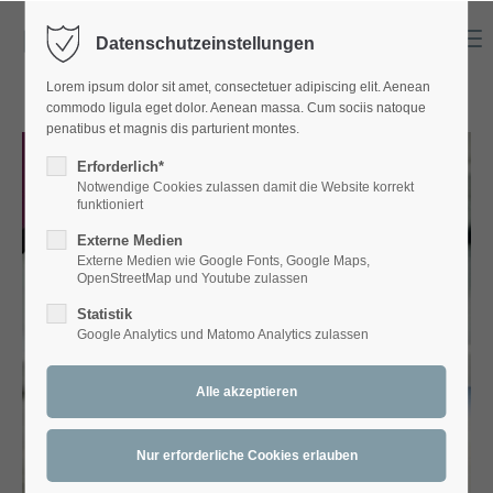
Menu
Datenschutzeinstellungen
Login
Lorem ipsum dolor sit amet, consectetuer adipiscing elit. Aenean
Benutzername
commodo ligula eget dolor. Aenean massa. Cum sociis natoque
penatibus et magnis dis parturient montes.
Erforderlich*
Notwendige Cookies zulassen damit die Website korrekt
Passwort
funktioniert
Externe Medien
Externe Medien wie Google Fonts, Google Maps,
OpenStreetMap und Youtube zulassen
Statistik
Anmelden
Google Analytics und Matomo Analytics zulassen
Register
|
Lost your password?
Support
Lorem ipsum dolor sit amet: