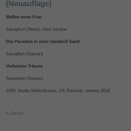
(Neuauflage)
info@yourdomain.com
About us
Waffen einer Frau
Lorem ipsum dolor sit amet, consectetuer
Saxophon (Tenor), Horn Section
adipiscing elit.
Das Paradies in einer handvoll Sand
Aenean commodo ligula eget dolor. Aenean massa.
Cum sociis natoque penatibus et magnis dis parturient
Saxophon (Sopran)
montes, nascetur ridiculus mus. Donec quam felis,
ultricies nec.
Verbotene Träume
Saxophon (Sopran)
2009, Studio Stella Musica, GIL Records, release 2018
Zurück