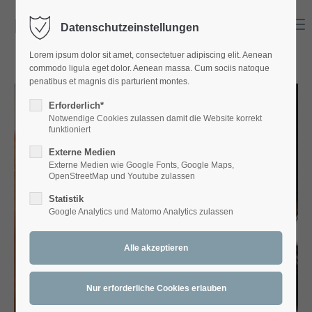
Menu
Datenschutzeinstellungen
Login
Lorem ipsum dolor sit amet, consectetuer adipiscing elit. Aenean
Benutzername
commodo ligula eget dolor. Aenean massa. Cum sociis natoque
penatibus et magnis dis parturient montes.
Erforderlich*
Notwendige Cookies zulassen damit die Website korrekt
Passwort
funktioniert
Externe Medien
Externe Medien wie Google Fonts, Google Maps,
OpenStreetMap und Youtube zulassen
Statistik
Anmelden
Google Analytics und Matomo Analytics zulassen
Register
|
Lost your password?
Support
Lorem ipsum dolor sit amet: