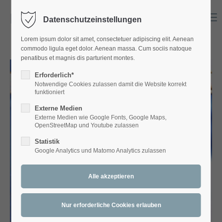
Menu
Datenschutzeinstellungen
Login
Lorem ipsum dolor sit amet, consectetuer adipiscing elit. Aenean
Benutzername
commodo ligula eget dolor. Aenean massa. Cum sociis natoque
penatibus et magnis dis parturient montes.
Erforderlich*
Notwendige Cookies zulassen damit die Website korrekt
Passwort
funktioniert
Externe Medien
Externe Medien wie Google Fonts, Google Maps,
OpenStreetMap und Youtube zulassen
Statistik
Anmelden
Google Analytics und Matomo Analytics zulassen
Register
|
Lost your password?
Support
Lorem ipsum dolor sit amet: