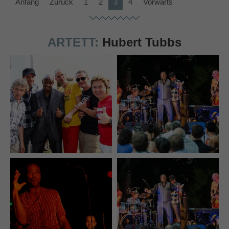
Anfang
Zurück
1
2
3
4
Vorwärts
ARTETT:
Hubert Tubbs