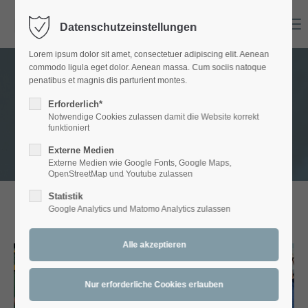
Menu
Datenschutzeinstellungen
Login
Lorem ipsum dolor sit amet, consectetuer adipiscing elit. Aenean
Benutzername
commodo ligula eget dolor. Aenean massa. Cum sociis natoque
penatibus et magnis dis parturient montes.
GALLERY - Artett
Erforderlich*
Notwendige Cookies zulassen damit die Website korrekt
Passwort
funktioniert
Externe Medien
Externe Medien wie Google Fonts, Google Maps,
OpenStreetMap und Youtube zulassen
Statistik
Anmelden
Google Analytics und Matomo Analytics zulassen
ARTETT:
20 Jahre Fest & mehr
Register
|
Lost your password?
Support
Lorem ipsum dolor sit amet:
Artett - WNTV Wiener
Artett - Stadtfest Wr. Neustadt
Neustadt, Stadtfernsehen