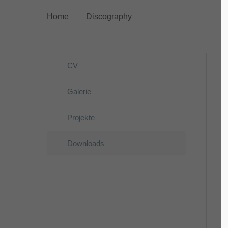
Home
Discography
Login
Supp
Benutzername
Lorem ip
CV
Galerie
2
Passwort
Projekte
Downloads
We offer
Anmelden
Mon - F
Register
|
Lost your password?