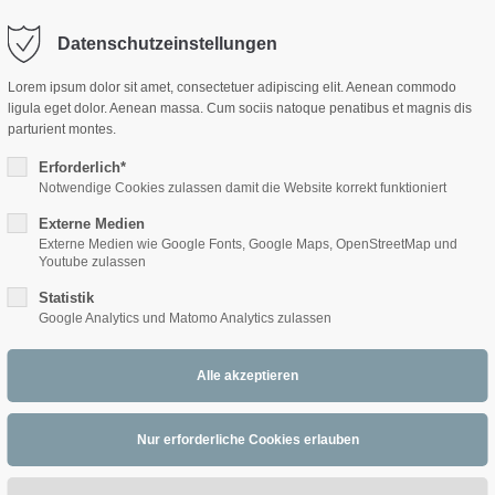
Datenschutzeinstellungen
ort
Get in touch
Lorem ipsum dolor sit amet, consectetuer adipiscing elit. Aenean commodo
ligula eget dolor. Aenean massa. Cum sociis natoque penatibus et magnis dis
sum dolor sit amet:
Cybersteel Inc.
parturient montes.
376-293 City Road, Suite 600
San Francisco, CA 94102
Erforderlich*
Notwendige Cookies zulassen damit die Website korrekt funktioniert
4h
Externe Medien
/ 365days
Have any questions?
Externe Medien wie Google Fonts, Google Maps, OpenStreetMap und
+44 1234 567 890
Youtube zulassen
Statistik
Drop us a line
Google Analytics und Matomo Analytics zulassen
info@yourdomain.com
 support for our customers
ri 8:00am - 5:00pm
(GMT +1)