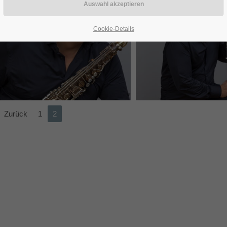
Cookie-Details
Foto Franz Baldauf
Foto Franz Bald
Zurück
1
2