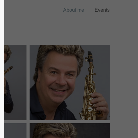
About me
Events
About us
Lorem ipsum dolor sit amet,
consectetuer adipiscing elit.
Aenean commodo ligula eget dolor.
Aenean massa. Cum sociis natoque
penatibus et magnis dis parturient
montes, nascetur ridiculus mus. Donec
quam felis, ultricies nec.
Foto Franz Baldauf